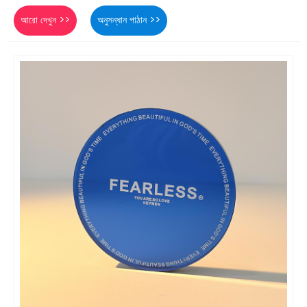
আরো দেখুন >>
অনুসন্ধান পাঠান >>