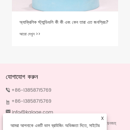
অ্যাক্রিলিক স্ট্যান্ডিগুলি কী কী এবং কেন তারা এত জনপ্রিয়?
আরো দেখুন >>
যোগাযোগ করুন
+86-13858715769
+86-13858715769
info@kaloge.com
X
নং 699, ক্যানগিয়ান রোড, লংগ্যাং সেঞ্চুরি ইন্ডাস্ট্রিয়াল পার্ক, ওয়েনজহু
আমরা আপনাকে একটি ভাল ব্রাউজিং অভিজ্ঞতা দিতে, সাইটের