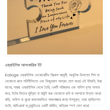
এক্রাইলিক আলংকারিক ইট
Kaloge এক্রাইলিক ডেকোরেটিভ ব্রিকস বহুমুখী, আধুনিক ডিসপ্লে পিস যা
যেকোনো রুমে পরিশীলিততা এবং ভিজ্যুয়াল আগ্রহ যোগ করে। এই ইটগুলি, উচ্চ
মানের, স্বচ্ছ এক্রাইলিক থেকে তৈরি, একটি পরিষ্কার এবং পালিশ দৃশ্য অফার
করে, ইটের ভিতরে মুদ্রিত বা মাউন্ট করা যেকোনো ছবি বা নকশাকে উন্নত করে।
বাড়ি, অফিস বা খুচরা জায়গাগুলিতে সাজসজ্জার জন্য উপযুক্ত, তারা ব্যক্তিগত
ফটো, আর্টওয়ার্ক বা ব্র্যান্ডিংয়ে একটি মার্জিত, মাত্রিক স্পর্শ যোগ করে।